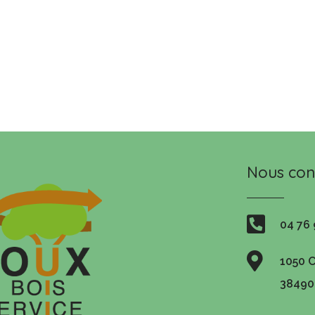
Nous con

04 76 

1050 
38490 