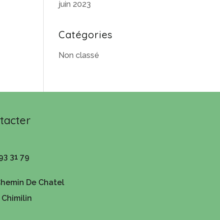
juin 2023
Catégories
Non classé
tacter
93 31 79
Chemin De Chatel
Chimilin