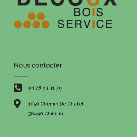
Nous contacter

04 76 93 31 79

1050 Chemin De Chatel
38490 Chimilin